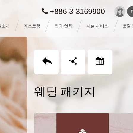
+886-3-3169900
T
실소개
레스토랑
회의•연회
시설 서비스
로열
回上頁
分享
訂房
웨딩 패키지