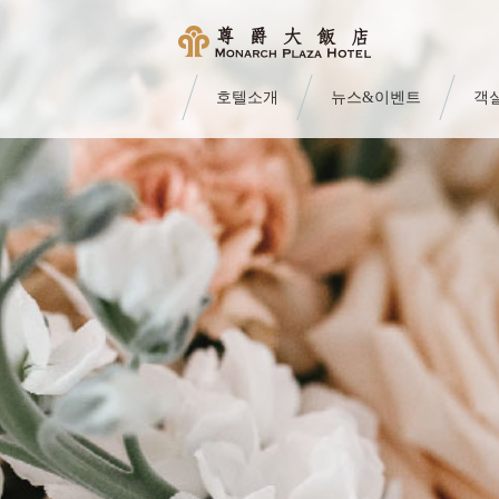
호텔소개
뉴스&이벤트
객