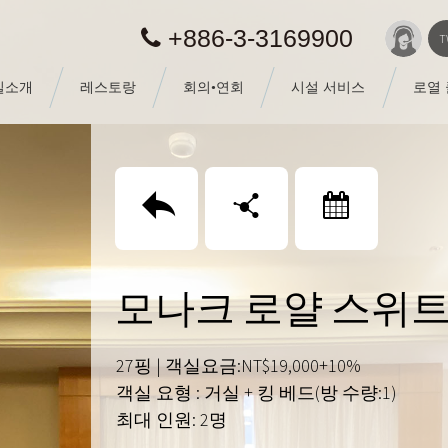
+886-3-3169900
T
실소개
레스토랑
회의•연회
시설 서비스
로열
回上頁
分享
訂房
모나크 로얄 스위트
27핑 | 객실요금:NT$19,000+10%
객실 요형 : 거실 + 킹 베드(방 수량:1)
최대 인원: 2명