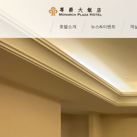
호텔소개
뉴스&이벤트
객