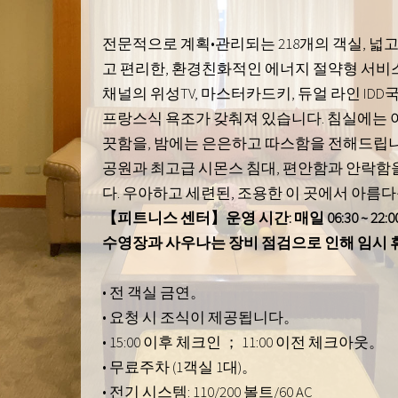
전문적으로 계획•관리되는 218개의 객실, 넓
고 편리한, 환경친화적인 에너지 절약형 서비
채널의 위성TV, 마스터카드키, 듀얼 라인 IDD
프랑스식 욕조가 갖춰져 있습니다. 침실에는 
끗함을, 밤에는 은은하고 따스함을 전해드립니
공원과 최고급 시몬스 침대, 편안함과 안락함
다. 우아하고 세련된, 조용한 이 곳에서 아름다
【피트니스 센터】운영 시간: 매일 06:30 ~ 22:0
수영장과 사우나는 장비 점검으로 인해 임시 
• 전 객실 금연。
• 요청 시 조식이 제공됩니다。
• 15:00 이후 체크인 ； 11:00 이전 체크아웃。
• 무료주차 (1객실 1대)。
• 전기 시스템: 110/200 볼트/60 AC