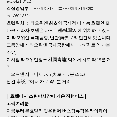
ext.8421,8422
객실영업부： +886-3-3172200 / +886-3-3169090
ext.8604.8694
호텔위치 ： 타오위엔 최초의 국제적 다기능 호텔인 모
나크 프라자 호텔은 타오위엔(桃園)시에 위치하고 있으
며 타오위엔 국제공항, 난칸(南崁)IC와 인접해 있습니다
교통안내： 타오위엔 국제공항에서 15km (차로 약 20분
소요)
지하철 타오위엔칭푸(桃園靑埔) 역에서 차로 약 15분 거
리
타오위엔 시내에서 3km (차로 약 5분 소요)
난칸(南崁)IC에서 차로 약 5분 거리
│ 호텔에서 스린야시장에 가은 직행버스 │
고객여려분
이금부터 본호텔의 맞은편에 버스정류장은 타이페이