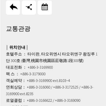
回上頁
分享
訂房
교통관광
│ 위치안내 │
호텔주소 ： 타이완, 타오위엔시 타오위엔구 좡징루 1
단 300호 (臺灣,桃園市桃園區莊敬路1段300號)
대표전화 ： +886-3-3169900
팩 스 ： +886-3-3179000
객실예약： +886-3-3169900 ext.8103~4
연회상담： +886-3-316060 / +886-3-3172525 / +886-3-
3169900 ext.8235
로열클럽： +886-3-3166622 / +886-3-3169090