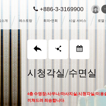
+886-3-3169900
T
실소개
레스토랑
회의•연회
시설 서비스
로열
回上頁
分享
訂房
시청각실/수면실
4층 수영장/사우나/마사지실/시청각실/미용실
끼쳐드려 죄송합니다.