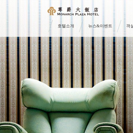
호텔소개
뉴스&이벤트
객