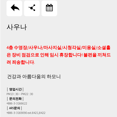
回上頁
分享
訂房
사우나
4층 수영장/사우나/마사지실/시청각실/미용실/소셜홀
은 장비 점검으로 인해 임시 휴장합니다! 불편을 끼쳐드
려 죄송합니다.
건강과 아름다움의 하모니
│ 영업시간 │
PM13 : 30 ~ PM22 : 30
│ 문의전화 │
+886-3-3166622
│ ARS문의 │
+886-3-3169090 ext.8421,8422