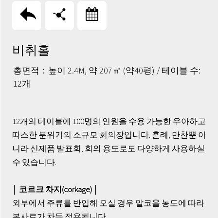
回上頁
分享
訂房
비취홀
총면적：높이 2.4M, 약 207㎡ (약40평) / 테이블 수:
12개
12개의 테이블에 100명의 인원을 수용 가능한 우아하고
따스한 분위기의 소규모 회의장입니다. 혼례, 만찬뿐 아
니라 신제품 발표회, 회의 용도로도 다양하게 사용하실
수 있습니다.
│ 코르크 차지(corkage) │
외부에서 주류를 반입해 오실 경우 알코올 농도에 따라
봉사료가 차등 적용됩니다