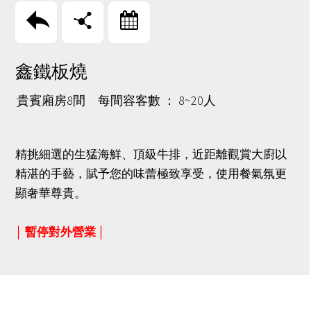
回上頁
分享
訂房
鑫鐵板燒
貴賓廂房8間 每間容客數 ： 8~20人
精挑細選的生猛海鮮、頂級牛排，近距離觀賞大廚以
精湛的手藝，賦予您的味蕾極致享受，使用餐氣氛更
顯奢華尊貴。
│ 暫停對外營業 │