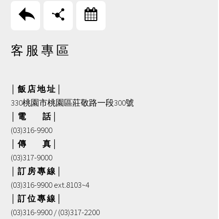
回上頁
分享
訂房
客 服 專 區
│ 飯 店 地 址 │
330桃園市桃園區莊敬路一段300號
│ 電 話 │
(03)316-9900
│ 傳 真 │
(03)317-9000
│ 訂 房 專 線 │
(03)316-9900 ext.8103~4
│ 訂 位 專 線 │
(03)316-9900 / (03)317-2200