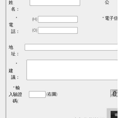
公 
姓
名：
*
* 電子
(H)
電
(O)
話：
地
址：
*
建
議：
* 輸
(右圖)
入驗證
碼(