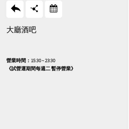
回上頁
分享
訂房
大廳酒吧
營業時間：15:30 ~ 23:30
《試營運期間每週二 暫停營業》