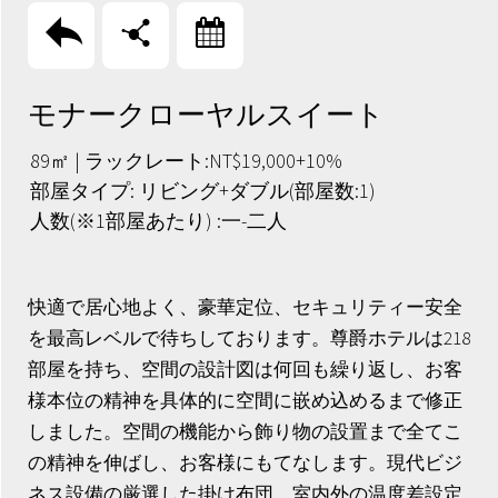
回上頁
分享
訂房
モナークローヤルスイート
89㎡ | ラックレート:NT$19,000+10%
部屋タイプ: リビング+ダブル(部屋数:1)
人数(※1部屋あたり) :一-二人
快適で居心地よく、豪華定位、セキュリティー安全
を最高レベルで待ちしております。尊爵ホテルは218
部屋を持ち、空間の設計図は何回も繰り返し、お客
様本位の精神を具体的に空間に嵌め込めるまで修正
しました。空間の機能から飾り物の設置まで全てこ
の精神を伸ばし、お客様にもてなします。現代ビジ
ネス設備の厳選した掛け布団、室内外の温度差設定