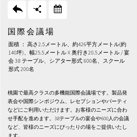
回上頁
分享
訂房
国 際 会 議 場
面積 ： 高さ2.5メートル、約426平方メートル(約
140坪)、幅25.5メートル X 奥行き20.5メートル / 宴
会 38 テーブル、シアター形式 600名、スクール
形式 200名
桃園で最高クラスの多機能国際会議場です。製品発
表会や国際シンポジウム、レセプションやパーティ
などにご利用いただけます。お客様のニーズに合わ
せ手配を進めます。38テーブルの宴会や600人の会議
など、皆様のニーズにぴったりの場をご提供いたし
ます。